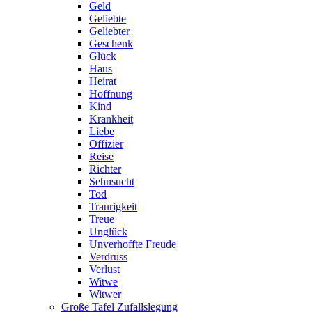
Geld
Geliebte
Geliebter
Geschenk
Glück
Haus
Heirat
Hoffnung
Kind
Krankheit
Liebe
Offizier
Reise
Richter
Sehnsucht
Tod
Traurigkeit
Treue
Unglück
Unverhoffte Freude
Verdruss
Verlust
Witwe
Witwer
Große Tafel Zufallslegung